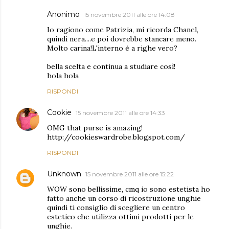
Anonimo
15 novembre 2011 alle ore 14:08
Io ragiono come Patrizia, mi ricorda Chanel,
quindi nera....e poi dovrebbe stancare meno.
Molto carina!L'interno è a righe vero?
bella scelta e continua a studiare così!
hola hola
RISPONDI
Cookie
15 novembre 2011 alle ore 14:33
OMG that purse is amazing!
http://cookieswardrobe.blogspot.com/
RISPONDI
Unknown
15 novembre 2011 alle ore 15:22
WOW sono bellissime, cmq io sono estetista ho
fatto anche un corso di ricostruzione unghie
quindi ti consiglio di scegliere un centro
estetico che utilizza ottimi prodotti per le
unghie.