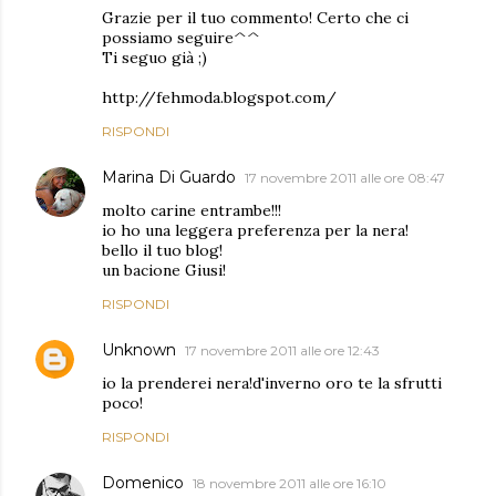
Grazie per il tuo commento! Certo che ci
possiamo seguire^^
Ti seguo già ;)
http://fehmoda.blogspot.com/
RISPONDI
Marina Di Guardo
17 novembre 2011 alle ore 08:47
molto carine entrambe!!!
io ho una leggera preferenza per la nera!
bello il tuo blog!
un bacione Giusi!
RISPONDI
Unknown
17 novembre 2011 alle ore 12:43
io la prenderei nera!d'inverno oro te la sfrutti
poco!
RISPONDI
Domenico
18 novembre 2011 alle ore 16:10