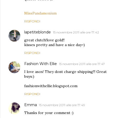
MissPandamonium
RISPONDI
lapetiteblonde
15 novembre 2011 alle ore 17:42
great clutch!love gold!!
kisses pretty and have a nice day=)
RISPONDI
Fashion With Ellie
15 novembre 2011 alle ore 17:47
I love asos! They dont charge shipping!!! Great
buys:)
fashionwithellie.blogspot.com
RISPONDI
Emma
15 novembre 2011 alle ore 17:49
Thanks for your comment :)