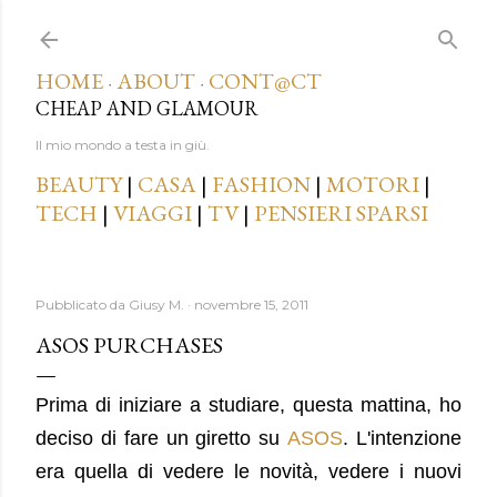
Passa ai contenuti principali
HOME
ABOUT
CONT@CT
·
·
CHEAP AND GLAMOUR
Il mio mondo a testa in giù.
BEAUTY
|
CASA
|
FASHION
|
MOTORI
|
TECH
|
VIAGGI
|
TV
|
PENSIERI SPARSI
Pubblicato da
Giusy M.
novembre 15, 2011
ASOS PURCHASES
Prima di iniziare a studiare, questa mattina, ho
deciso di fare un giretto su
ASOS
. L'intenzione
era quella di vedere le novità, vedere i nuovi