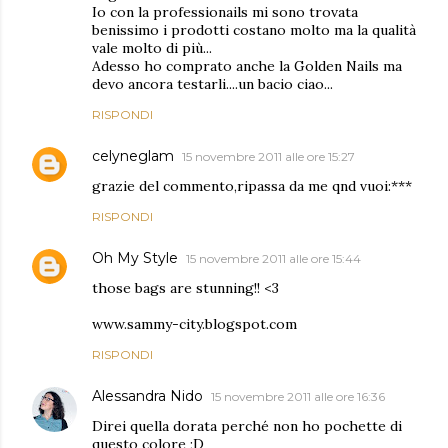
Io con la professionails mi sono trovata
benissimo i prodotti costano molto ma la qualità
vale molto di più...
Adesso ho comprato anche la Golden Nails ma
devo ancora testarli....un bacio ciao...
RISPONDI
celyneglam
15 novembre 2011 alle ore 15:27
grazie del commento,ripassa da me qnd vuoi:***
RISPONDI
Oh My Style
15 novembre 2011 alle ore 15:44
those bags are stunning!! <3
www.sammy-city.blogspot.com
RISPONDI
Alessandra Nido
15 novembre 2011 alle ore 16:36
Direi quella dorata perché non ho pochette di
questo colore ;D