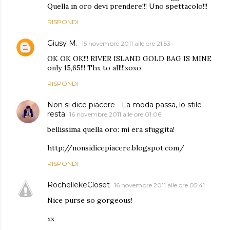
Quella in oro devi prendere!!! Uno spettacolo!!!
RISPONDI
Giusy M.
15 novembre 2011 alle ore 21:53
OK OK OK!!! RIVER ISLAND GOLD BAG IS MINE
only 15,65!!! Thx to all!!!xoxo
RISPONDI
Non si dice piacere - La moda passa, lo stile
resta
16 novembre 2011 alle ore 01:06
bellissima quella oro: mi era sfuggita!
http://nonsidicepiacere.blogspot.com/
RISPONDI
RochellekeCloset
16 novembre 2011 alle ore 05:41
Nice purse so gorgeous!
xx