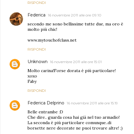
RISPONDI
Federica
16 novembre 2011 alle ore 09:10
secondo me sono bellissime tutte due, ma oro è
molto più chic!
www.mytouchofclass.net
RISPONDI
Unknown
16 novembre 2011 alle ore 15:01
Molto carina!Forse dorata è più particolare!
xoxo
Faby
RISPONDI
Federica Delprino
16 novembre 2011 alle ore 15:19
Belle entrambe :D
Che dire.. guarda cosa hai già nel tuo armadio!
La seconda è più particolare comunque..di
borsette nere decorate ne puoi trovare altre! ;)