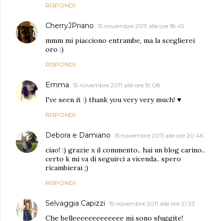
RISPONDI
CherryJPriano
15 novembre 2011 alle ore 18:45
mmm mi piacciono entrambe, ma la sceglierei
oro :)
RISPONDI
Emma
15 novembre 2011 alle ore 19:08
I've seen it :) thank you very very much! ♥
RISPONDI
Debora e Damiano
15 novembre 2011 alle ore 20:46
ciao! :) grazie x il commento.. hai un blog carino..
certo k mi va di seguirci a vicenda.. spero
ricambierai ;)
RISPONDI
Selvaggia Capizzi
15 novembre 2011 alle ore 21:33
Che belleeeeeeeeeeeee mi sono sfuggite!