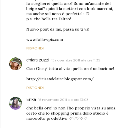
Io sceglierei quella oro!! Sono un'amante del
beige sai? quindi la metteri con look marroni,
ma anche sul nero è perfetta! :-D
p.s. che bella tra l'altro!
Nuovo post da me, passa se ti va!
www.followpix.com
RISPONDI
chiara zuzzi
15 novembre 2011 alle ore 11:35
Ciao Giusy! tutta al vita quella oro! un bacione!
http://irisandclaire.blogspot.com/
RISPONDI
Erika
15 novembre 2011 alle ore 13:03
che bella oro! io non l'ho proprio vista su asos.
certo che lo shopping prima dello studio è
moooolto produttivo ♡♡♡♡♡