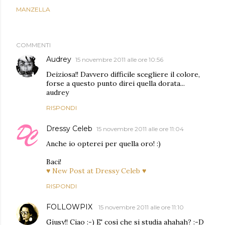
MANZELLA
COMMENTI
Audrey
15 novembre 2011 alle ore 10:56
Deiziosa!! Davvero difficile scegliere il colore,
forse a questo punto direi quella dorata...
audrey
RISPONDI
Dressy Celeb
15 novembre 2011 alle ore 11:04
Anche io opterei per quella oro! :)
Baci!
♥ New Post at Dressy Celeb ♥
RISPONDI
FOLLOWPIX
15 novembre 2011 alle ore 11:10
Giusy!! Ciao :-) E' così che si studia ahahah? :-D