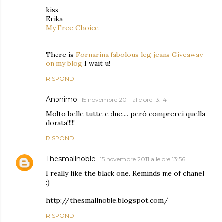
kiss
Erika
My Free Choice
There is
Fornarina fabolous leg jeans Giveaway
on my blog
I wait u!
RISPONDI
Anonimo
15 novembre 2011 alle ore 13:14
Molto belle tutte e due.... però comprerei quella
dorata!!!!!
RISPONDI
Thesmallnoble
15 novembre 2011 alle ore 13:56
I really like the black one. Reminds me of chanel
:)
http://thesmallnoble.blogspot.com/
RISPONDI