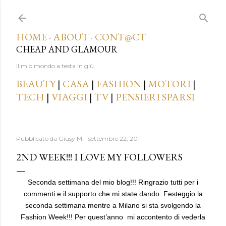
Passa ai contenuti principali
HOME
ABOUT
CONT@CT
·
·
CHEAP AND GLAMOUR
Il mio mondo a testa in giù.
BEAUTY
|
CASA
|
FASHION
|
MOTORI
|
TECH
|
VIAGGI
|
TV
|
PENSIERI SPARSI
Pubblicato da
Giusy M.
settembre 22, 2011
2ND WEEK!!! I LOVE MY FOLLOWERS
Seconda settimana del mio blog!!! Ringrazio tutti per i
commenti e il supporto che mi state dando. Festeggio la
seconda settimana mentre a Milano si sta svolgendo la
Fashion Week!!! Per quest’anno mi accontento di vederla