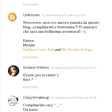
RISPONDI
Unknown
22 settembre 2011 alle ore 21:54
Wooowww...non ero ancora passata da questo
blog...complimenti e benvenuta !!! Ti assicuro
che sarà una bellissima avventura!!! :-)
Kisses,
Miriam
Fashion Crazy Ball
and
My Facebook Page
RISPONDI
Viviane Heleno
23 settembre 2011 alle ore 04:14
Grazie per la visita! :)
Baci :*
RISPONDI
Crazy4makeup
23 settembre 2011 alle ore 09:53
Complimenti cara ^_^
Un bacio