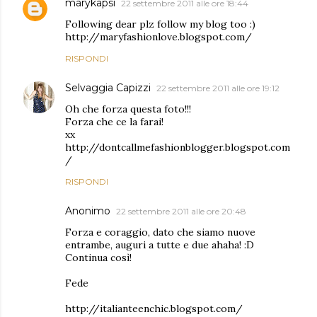
marykapsi
22 settembre 2011 alle ore 18:44
Following dear plz follow my blog too :)
http://maryfashionlove.blogspot.com/
RISPONDI
Selvaggia Capizzi
22 settembre 2011 alle ore 19:12
Oh che forza questa foto!!!
Forza che ce la farai!
xx
http://dontcallmefashionblogger.blogspot.com
/
RISPONDI
Anonimo
22 settembre 2011 alle ore 20:48
Forza e coraggio, dato che siamo nuove
entrambe, auguri a tutte e due ahaha! :D
Continua così!
Fede
http://italianteenchic.blogspot.com/