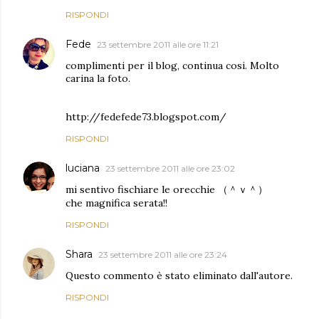
RISPONDI
Fede
23 settembre 2011 alle ore 11:21
complimenti per il blog, continua cosi. Molto
carina la foto.
http://fedefede73.blogspot.com/
RISPONDI
luciana
23 settembre 2011 alle ore 23:02
mi sentivo fischiare le orecchie （＾ｖ＾）
che magnifica serata!!
RISPONDI
Shara
23 settembre 2011 alle ore 23:24
Questo commento è stato eliminato dall'autore.
RISPONDI